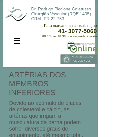
Dr. Rodrigo Piccione Colatusso
Cirurgião Vascular (RQE 1405)
CRM- PR 22.753
Para marcar uma consulta ligue
41- 3077-5060
08:30h às 18:30h de segunda à sexta
ARTÉRIAS DOS
MEMBROS
INFERIORES
Devido ao acúmulo de placas
de colesterol e cálcio, as
artérias que irrigam a
musculatura da perna podem
sofrer diversos graus de
entupimento, até mesmo total.