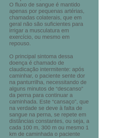
O fluxo de sangue é mantido
apenas por pequenas artérias,
chamadas colaterais, que em
geral não são suficientes para
irrigar a musculatura em
exercício, ou mesmo em
repouso.
O principal sintoma dessa
doença é chamado de
claudicação intermitente: após
caminhar, o paciente sente dor
na panturrilha, necessitando de
alguns minutos de “descanso”
da perna para continuar a
caminhada. Este “cansaço”, que
na verdade se deve à falta de
sangue na perna, se repete em
distâncias constantes, ou seja, a
cada 100 m, 300 m ou mesmo 1
km de caminhada o paciente