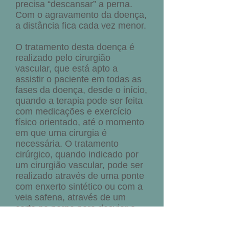
precisa “descansar” a perna.
Com o agravamento da doença,
a distância fica cada vez menor.
O tratamento desta doença é
realizado pelo cirurgião
vascular, que está apto a
assistir o paciente em todas as
fases da doença, desde o início,
quando a terapia pode ser feita
com medicações e exercício
físico orientado, até o momento
em que uma cirurgia é
necessária. O tratamento
cirúrgico, quando indicado por
um cirurgião vascular, pode ser
realizado através de uma ponte
com enxerto sintético ou com a
veia safena, através de um
corte na perna para desviar o
fluxo de sangue ao redor da